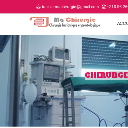
tunisie.machirurgie@gmail.com
+216 96 26
ACCU
CHIRURGI